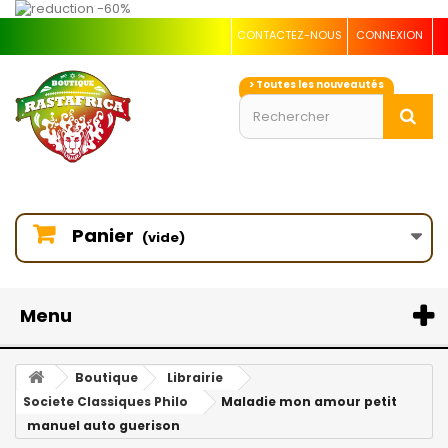
CONTACTEZ-NOUS
CONNEXION
> Toutes les nouveautés
Panier
(vide)
Menu
Boutique
Librairie
Societe Classiques Philo
Maladie mon amour petit
manuel auto guerison