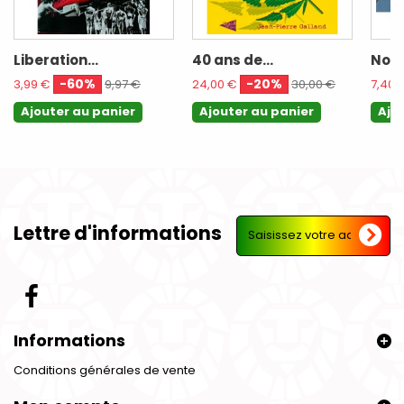
Liberation...
40 ans de...
Nouv
-60%
-20%
3,99 €
9,97 €
24,00 €
30,00 €
7,40 
Ajouter au panier
Ajouter au panier
Ajo
Lettre d'informations
Informations
Conditions générales de vente