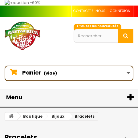
CONTACTEZ-NOUS
CONNEXION
> Toutes les nouveautés
Panier
(vide)
Menu
Boutique
Bijoux
Bracelets
Bracelets