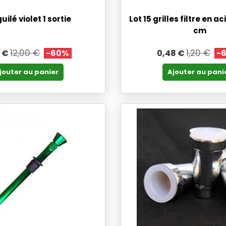
uilé violet 1 sortie
Lot 15 grilles filtre en a
cm
12,00 €
1,20 €
 €
-60%
0,48 €
-
jouter au panier
Ajouter au pani