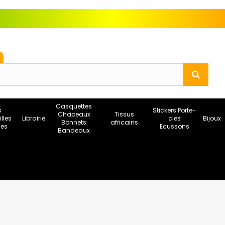
Casquettes
s
Stickers Porte-
Chapeaux
Tissus
illes
Librairie
cles
Bijoux
Bonnets
africains
ses
Ecussons
Bandeaux