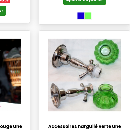
er
rouge une
Accessoires narguilé verte une