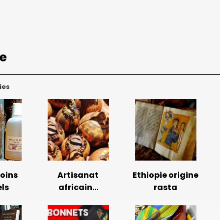
ue
ies
oins
Artisanat
Ethiopie origine
ls
africain...
rasta