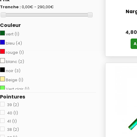
Tranche :
0,00€ - 290,00€
Narg
Couleur
4,80
vert
(1)
bleu
(4)
A
rouge
(1)
blanc
(2)
noir
(3)
Beige
(1)
Vert clair
(1)
Pointures
noir et blanc
(1)
39
(2)
fushia
(1)
40
(1)
Blanc crème
(1)
41
(1)
Argenté
(1)
38
(2)
gris visere noire
(1)