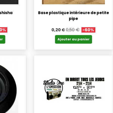
shisha
Base plastique intérieure de petite
pipe
0,50 €
60%
0,20 €
-60%
er
Ajouter au panier