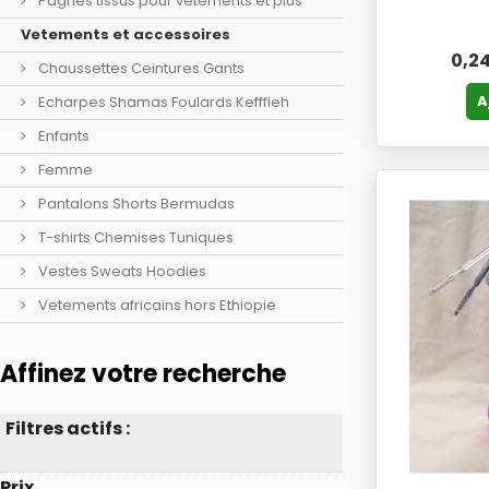
Pagnes tissus pour vetements et plus
Vetements et accessoires
0,2
Chaussettes Ceintures Gants
A
Echarpes Shamas Foulards Kefffieh
Enfants
Femme
Pantalons Shorts Bermudas
T-shirts Chemises Tuniques
Vestes Sweats Hoodies
Vetements africains hors Ethiopie
Affinez votre recherche
Filtres actifs :
Prix