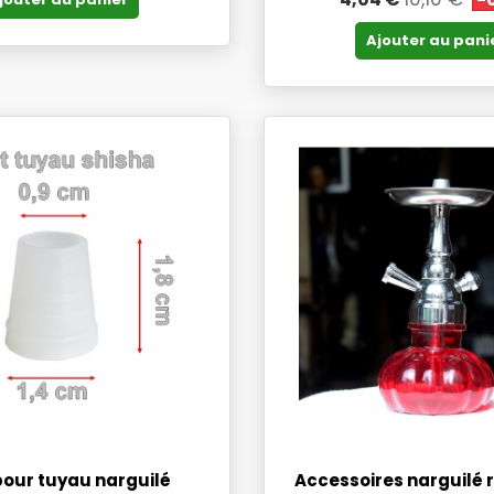
Ajouter au pani
pour tuyau narguilé
Accessoires narguilé 