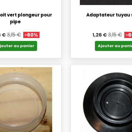
oit vert plongeur pour
Adaptateur tuyau 
pipe
3,15 €
3,15 €
6 €
-60%
1,26 €
-
jouter au panier
Ajouter au pani