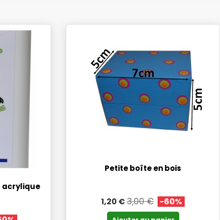
Petite boîte en bois
u acrylique
3,00 €
1,20 €
-60%
60%
Ajouter au panier