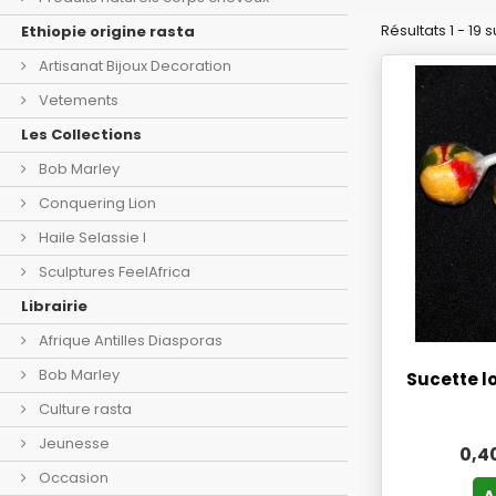
Résultats 1 - 19 su
Ethiopie origine rasta
Artisanat Bijoux Decoration
Vetements
Les Collections
Bob Marley
Conquering Lion
Haile Selassie I
Sculptures FeelAfrica
Librairie
Afrique Antilles Diasporas
Bob Marley
Sucette l
Culture rasta
Jeunesse
0,4
Occasion
A