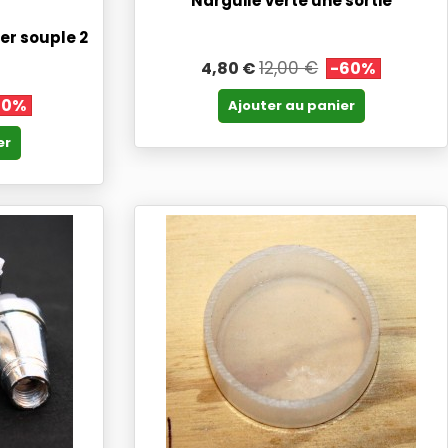
Narguilé verte une sortie
cier souple 2
12,00 €
4,80 €
-60%
60%
Ajouter au panier
er