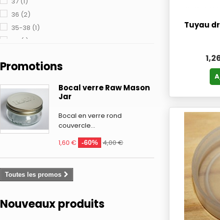
37
(1)
bleu clair visiere noire
(1)
36
(2)
Tuyau dr
bleu visiere rouge
(1)
35-38
(1)
noire visiere rouge
35
(1)
(1)
39-43
(7)
rouge visiere noire
(1)
1,2
Promotions
A
Bocal verre Raw Mason
Jar
Bocal en verre rond
couvercle...
1,60 €
4,00 €
-60%
Toutes les promos
Nouveaux produits