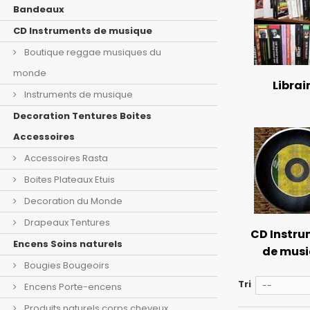
Bandeaux
CD Instruments de musique
Boutique reggae musiques du
monde
Librai
Instruments de musique
Decoration Tentures Boites
Accessoires
Accessoires Rasta
Boites Plateaux Etuis
Decoration du Monde
Drapeaux Tentures
CD Instr
Encens Soins naturels
de mus
Bougies Bougeoirs
Tri
--
Encens Porte-encens
Produits naturels corps cheveux