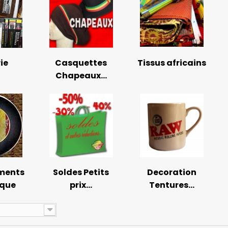
rie
Casquettes
Tissus africains
Chapeaux...
uments
Soldes Petits
Decoration
ique
prix...
Tentures...