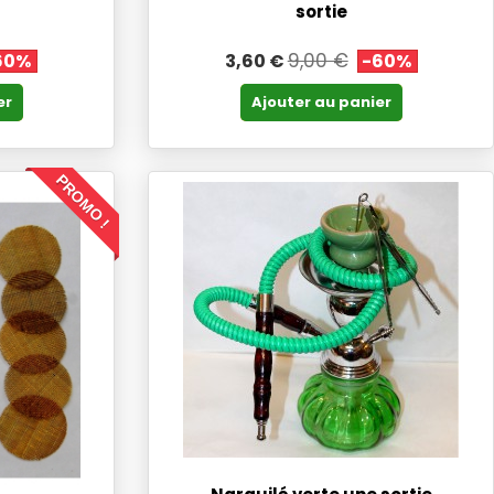
sortie
9,00 €
60%
3,60 €
-60%
er
Ajouter au panier
PROMO !