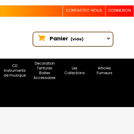
CONTACTEZ-NOUS
CONNEXION
Panier
(vide)
Decoration
CD
Tentures
Les
Articles
Instruments
Boites
Collections
Fumeurs
de musique
Accessoires