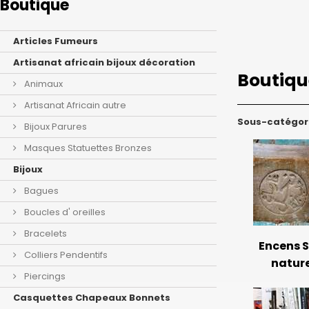
Boutique
Articles Fumeurs
Artisanat africain bijoux décoration
Boutiq
Animaux
Artisanat Africain autre
Sous-catégor
Bijoux Parures
Masques Statuettes Bronzes
Bijoux
Bagues
Boucles d' oreilles
Bracelets
Encens S
Colliers Pendentifs
nature
Piercings
Casquettes Chapeaux Bonnets