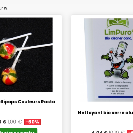
r 19.
ollipops Couleurs Rasta
Nettoyant bio verre al
1,00 €
0 €
-60%
10,10 €
4,04 €
-
jouter au panier