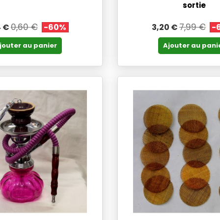
sortie
0,60 €
7,99 €
4 €
-60%
3,20 €
-
jouter au panier
Ajouter au pani