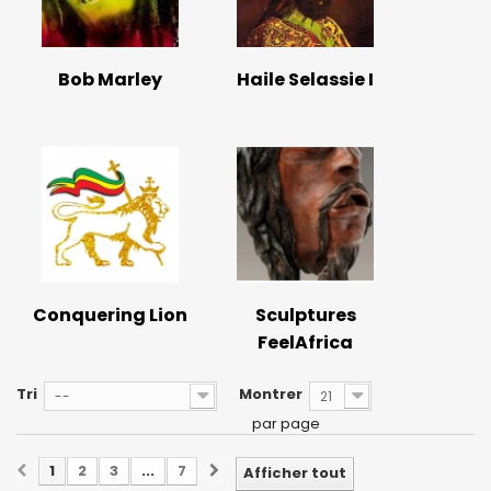
Bob Marley
Haile Selassie I
Conquering Lion
Sculptures
FeelAfrica
Tri
Montrer
--
21
par page
1
2
3
...
7
Afficher tout