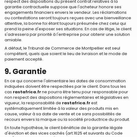
respect des dispositions du présent contrat relatives à la
garantie contractuelle suppose que l'acheteur honore ses
engagements financiers envers le vendeur. Les réclamations
ou contestations seront toujours reçues avec une bienveillance
attentive, la bonne foi étant toujours présumée chez celui qui
prend la peine d'exposer ses situations. En cas de litige, le client
s'adressera par priorité à l'entreprise pour obtenir une solution
amiable.
A défaut, le Tribunal de Commerce de Montpellier est seul
compétent, quels que soient le lieu de livraison et le mode de
paiement accepté.
9. Garantie
En ce qui concerne l'alimentaire les dates de consommation
indiquées doivent être respectées par le client. Dans tous les
cas
rastafrica.fr
ne pourra être tenu pour responsable pour
non respect des dispositions réglementaires et législatives en
vigueur, la responsabilité de
rastafrica.fr
est
systématiquement limitée à la valeur des produits mis en
cause, valeur à sa date de vente et ce sans possibilités de
recours envers la marque ou la société productrice du produit.
En toute hypothèse, le client bénéficie de la garantie légale
d'éviction et des vices cachés (art.1625 et suivants du Code