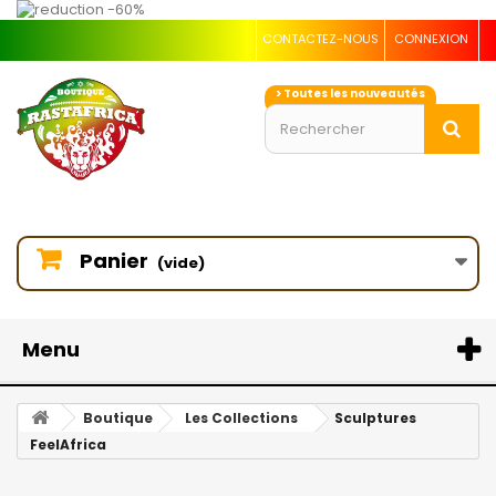
CONTACTEZ-NOUS
CONNEXION
> Toutes les nouveautés
Panier
(vide)
Menu
Boutique
Les Collections
Sculptures
FeelAfrica