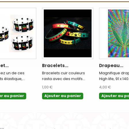
et...
Bracelets...
Drapeau...
sez un de ces
Bracelets cuir couleurs
Magnifique dra
s élastique,...
rasta avec des motifs...
High life, 91 x 140.
1,00 €
4,00 €
er au panier
Ajouter au panier
Ajouter au p