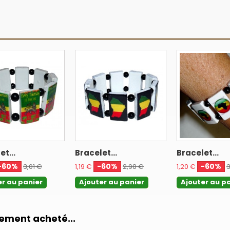
et...
Bracelet...
Bracelet...
-60%
-60%
-60%
3,01 €
1,19 €
2,98 €
1,20 €
3
er au panier
Ajouter au panier
Ajouter au p
lement acheté...