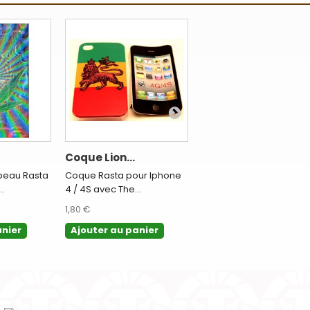
Coque Lion...
Veste noire...
peau Rasta
Coque Rasta pour Iphone
Belle veste Rasta de
..
4 / 4S avec The...
survêtement noire
zippée,...
1,80 €
14,00 €
anier
Ajouter au panier
Ajouter au panier