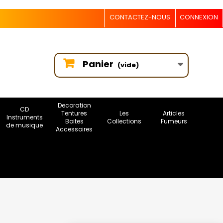
CONTACTEZ-NOUS
CONNEXION
Panier
(vide)
Decoration
CD
Tentures
Les
Articles
Instruments
Boites
Collections
Fumeurs
de musique
Accessoires