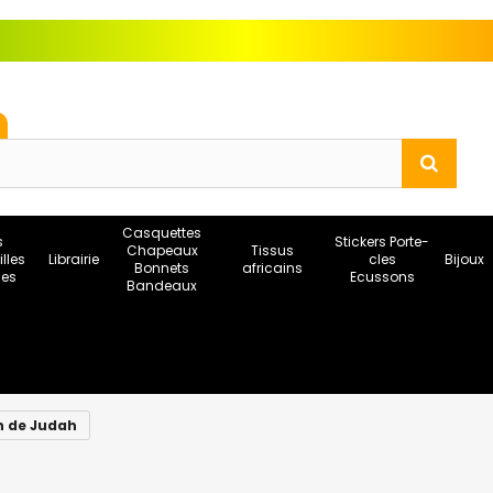
Casquettes
s
Stickers Porte-
Chapeaux
Tissus
illes
Librairie
cles
Bijoux
Bonnets
africains
ses
Ecussons
Bandeaux
n de Judah