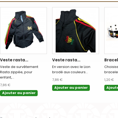
Veste rasta...
Veste rasta...
Bracel
Veste de survêtement
En version avec le Lion
Choisis
Rasta zippée, pour
brodé aux couleurs...
bracelet
enfant,...
7,86 €
1,20 €
7,86 €
Ajouter au panier
Ajout
Ajouter au panier