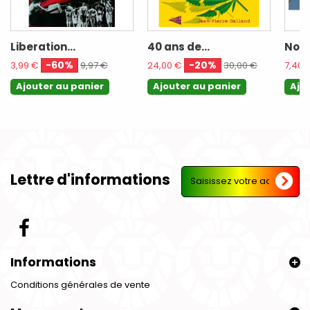
Liberation...
40 ans de...
Nouv
-60%
-20%
3,99 €
9,97 €
24,00 €
30,00 €
7,40 
Ajouter au panier
Ajouter au panier
Ajo
Lettre d'informations
Informations
Conditions générales de vente