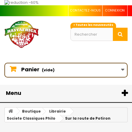
CONTACTEZ-NOUS
CONNEXION
> Toutes les nouveautés
Panier
(vide)
Menu
Boutique
Librairie
Societe Classiques Philo
Sur la route de Potiron