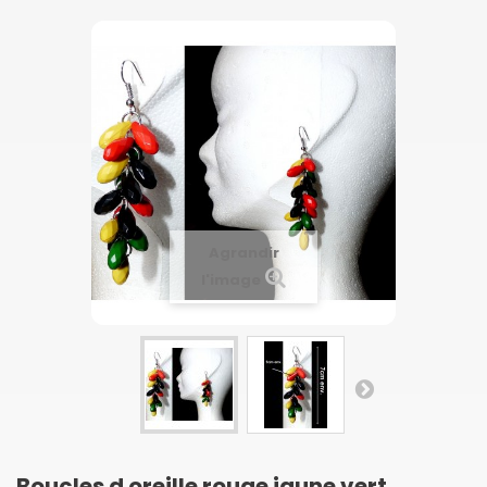
Agrandir
l'image
Boucles d oreille rouge jaune vert