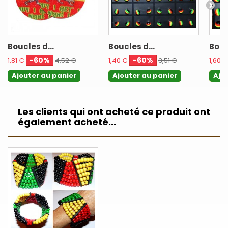
Boucles d...
Boucles d...
Bouc
-60%
-60%
1,81 €
4,52 €
1,40 €
3,51 €
1,60 €
Ajouter au panier
Ajouter au panier
Ajo
Les clients qui ont acheté ce produit ont
également acheté...