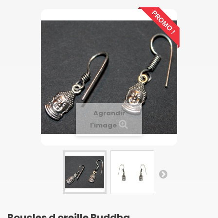
PROMO !
Agrandir
l'image
Boucles d oreille Buddha