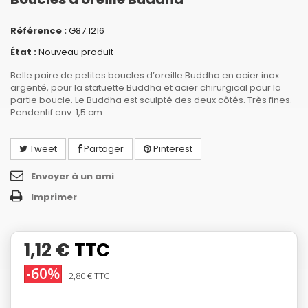
Référence :
G87.1216
État :
Nouveau produit
Belle paire de petites boucles d’oreille Buddha en acier inox
argenté, pour la statuette Buddha et acier chirurgical pour la
partie boucle. Le Buddha est sculpté des deux côtés. Très fines.
Pendentif env. 1,5 cm.
Tweet
Partager
Pinterest
Envoyer à un ami
Imprimer
1,12 €
TTC
-60%
2,80 €
TTC