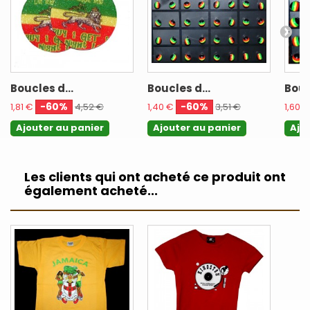
Boucles d...
Boucles d...
Bouc
-60%
-60%
1,81 €
4,52 €
1,40 €
3,51 €
1,60 €
Ajouter au panier
Ajouter au panier
Ajo
Les clients qui ont acheté ce produit ont
également acheté...