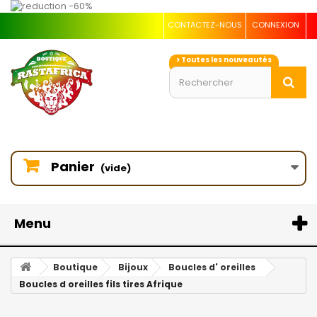
CONTACTEZ-NOUS
CONNEXION
> Toutes les nouveautés
Panier
(vide)
Menu
Boutique
Bijoux
Boucles d' oreilles
Boucles d oreilles fils tires Afrique