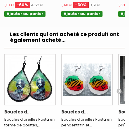
-60%
-60%
1,81 €
4,52 €
1,40 €
3,51 €
1,60 €
Ajouter au panier
Ajouter au panier
Ajo
Les clients qui ont acheté ce produit ont
également acheté...
Boucles d...
Boucles d...
Bouc
Boucles d’oreilles Rasta en
Boucles d’oreilles Rasta en
Boucl
forme de gouttes,...
pendentif fin et...
pin's 