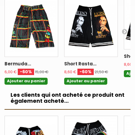
Shor
Bermuda...
Short Rasta...
8,60 
-60%
-60%
6,00 €
15,00 €
8,60 €
21,50 €
Ajo
Ajouter au panier
Ajouter au panier
Les clients qui ont acheté ce produit ont
également acheté...