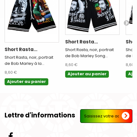
Short Rasta...
Shor
Short Rasta...
Short Rasta, noir, portrait
Short 
de Bob Marley Song...
de Bo
Short Rasta, noir, portrait
de Bob Marley à la...
8,60 €
8,60 
8,60 €
Ajouter au panier
Ajo
Ajouter au panier
Lettre d'informations