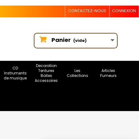
CONTACTEZ-NOUS
CONNEXION
Panier
(vide)
Decoration
CD
Tentures
Les
Articles
Instruments
Boites
Collections
Fumeurs
de musique
Accessoires