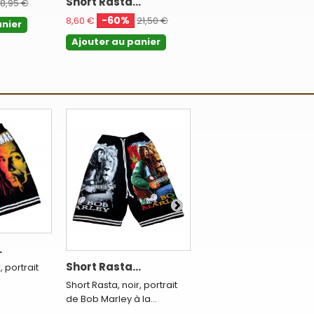
Short Rasta...
Short Rasta...
18,95 €
-60%
-60%
8,60 €
21,50 €
8,63 €
21,58 €
anier
Ajouter au panier
Ajouter au panier
.
T-shirt...
Short Rasta...
, portrait
Superbe t-shirt Rasta no
avec un portrait...
Short Rasta, noir, portrait
de Bob Marley à la...
10,80 €