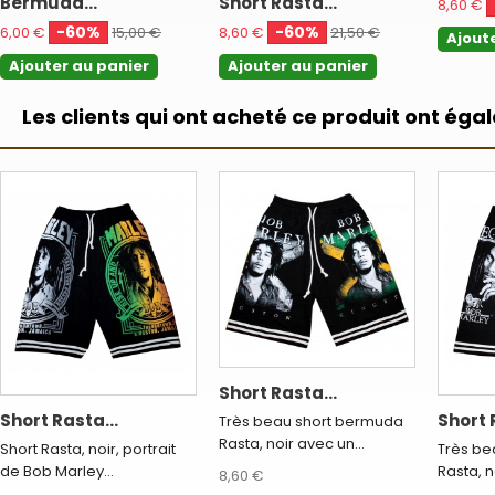
Bermuda...
Short Rasta...
8,60 €
-60%
-60%
6,00 €
15,00 €
8,60 €
21,50 €
Ajout
Ajouter au panier
Ajouter au panier
Les clients qui ont acheté ce produit ont éga
Short Rasta...
Short Rasta...
Short 
Très beau short bermuda
Rasta, noir avec un...
Short Rasta, noir, portrait
Très be
de Bob Marley...
Rasta, n
8,60 €