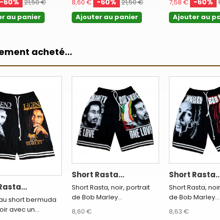
-60%
-60%
-60%
21,50 €
8,60 €
21,50 €
7,58 €
er au panier
Ajouter au panier
Ajouter au p
lement acheté...
Short Rasta...
Short Rasta..
Rasta...
Short Rasta, noir, portrait
Short Rasta, noir
de Bob Marley...
de Bob Marley...
au short bermuda
oir avec un...
8,60 €
8,63 €