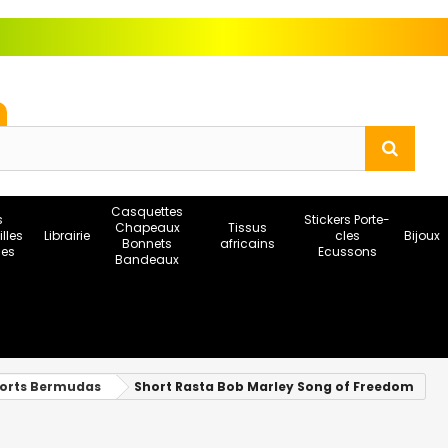
Casquettes
s
Stickers Porte-
Chapeaux
Tissus
illes
Librairie
cles
Bijoux
Bonnets
africains
ses
Ecussons
Bandeaux
horts Bermudas
Short Rasta Bob Marley Song of Freedom