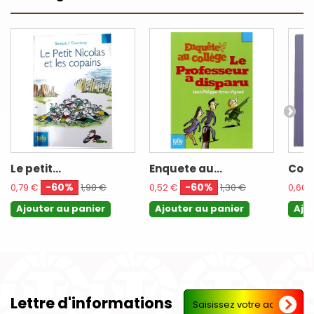
Le petit...
Enquete au...
Copa
-60%
-60%
0,79 €
1,98 €
0,52 €
1,30 €
0,60 
Ajouter au panier
Ajouter au panier
Ajo
Lettre d'informations