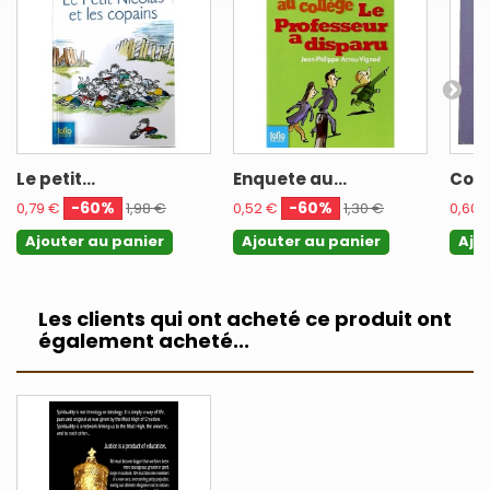
Le petit...
Enquete au...
Copa
-60%
-60%
0,79 €
1,98 €
0,52 €
1,30 €
0,60 
Ajouter au panier
Ajouter au panier
Ajo
Les clients qui ont acheté ce produit ont
également acheté...