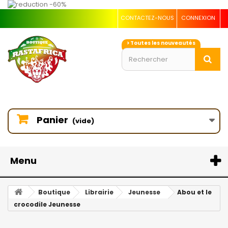
CONTACTEZ-NOUS
CONNEXION
> Toutes les nouveautés
Panier
(vide)
Menu
Boutique
Librairie
Jeunesse
Abou et le
crocodile Jeunesse