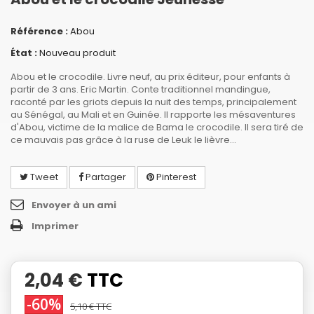
Référence :
Abou
État :
Nouveau produit
Abou et le crocodile. Livre neuf, au prix éditeur, pour enfants à
partir de 3 ans. Eric Martin. Conte traditionnel mandingue,
raconté par les griots depuis la nuit des temps, principalement
au Sénégal, au Mali et en Guinée. Il rapporte les mésaventures
d'Abou, victime de la malice de Bama le crocodile. Il sera tiré de
ce mauvais pas grâce à la ruse de Leuk le lièvre...
Tweet
Partager
Pinterest
Envoyer à un ami
Imprimer
2,04 €
TTC
-60%
5,10 €
TTC