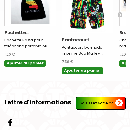
Pochette...
Brac
Pantacourt...
Pochette Rasta pour
Chois
téléphone portable ou...
bracel
Pantacourt, bermuda
imprimé Bob Marley,...
1,20 €
1,20 €
7,58 €
Ajouter au panier
Ajo
Ajouter au panier
Lettre d'informations