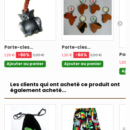
Porte-cles...
Porte-cles...
Port
-60%
-60%
1,20 €
3,00 €
1,20 €
3,00 €
1,20 €
Ajouter au panier
Ajouter au panier
Ajo
Les clients qui ont acheté ce produit ont
également acheté...