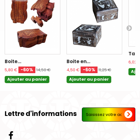
Tabl
Boite...
Boite en...
6,02 
-60%
-60%
5,80 €
14,50 €
4,50 €
11,25 €
Ajo
Ajouter au panier
Ajouter au panier
Lettre d'informations