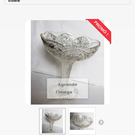
cisele
PROMO !
Agrandir
l'image