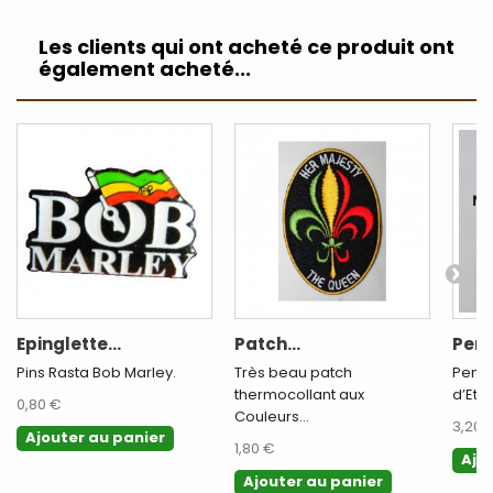
Les clients qui ont acheté ce produit ont
également acheté...
Epinglette...
Patch...
Pend
Pins Rasta Bob Marley.
Très beau patch
Pende
thermocollant aux
d’Ethi
0,80 €
Couleurs...
3,20 
Ajouter au panier
1,80 €
Ajo
Ajouter au panier