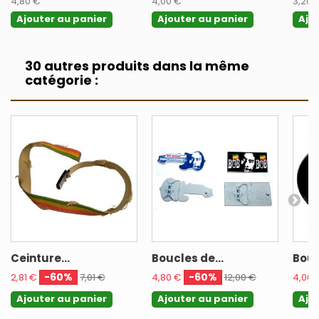
4,80 €
4,00 €
3,20 
Ajouter au panier
Ajouter au panier
Ajo
30 autres produits dans la même
catégorie :
Ceinture...
Boucles de...
Bouc
-60%
-60%
2,81 €
7,01 €
4,80 €
12,00 €
4,00 
Ajouter au panier
Ajouter au panier
Ajo