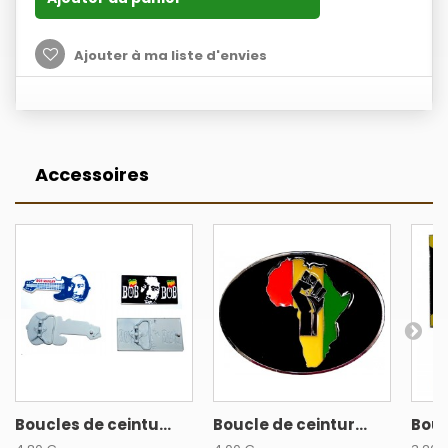
Ajouter à ma liste d'envies
Accessoires
Boucles de ceintu...
Boucle de ceintur...
Bouc