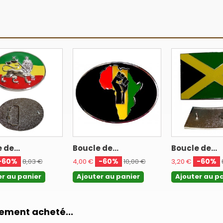
 de...
Boucle de...
Boucle de...
-60%
-60%
-60%
8,03 €
4,00 €
10,00 €
3,20 €
er au panier
Ajouter au panier
Ajouter au p
lement acheté...