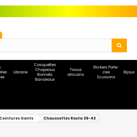
Casquettes
s
Stickers Porte-
Chapeaux
Tissus
illes
Librairie
cles
Bijoux
Bonnets
africains
ses
Ecussons
Bandeaux
Ceintures Gants
Chaussettes Rasta 39-43