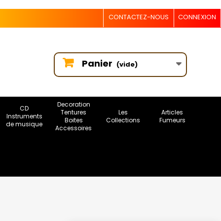
CONTACTEZ-NOUS
CONNEXION
Panier
(vide)
Decoration
CD
Tentures
Les
Articles
Instruments
Boites
Collections
Fumeurs
de musique
Accessoires