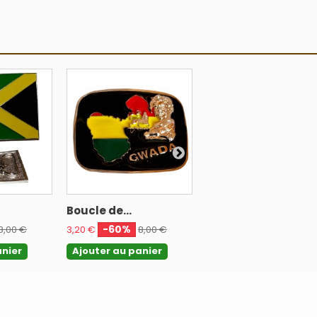
Boucle de...
Boucle de...
-60%
-60%
8,00 €
3,20 €
8,00 €
1,80 €
4,50 €
anier
Ajouter au panier
Ajouter au panier