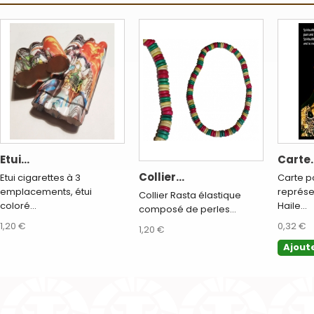
Etui...
Carte..
Collier...
Etui cigarettes à 3
Carte p
emplacements, étui
représe
Collier Rasta élastique
coloré...
Haile...
composé de perles...
1,20 €
0,32 €
1,20 €
Ajout