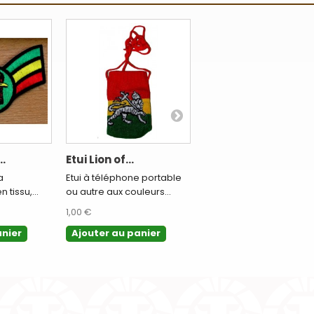
.
Etui Lion of...
Carte Ras...
a
Etui à téléphone portable
 tissu,...
ou autre aux couleurs...
Carte Ras Makonnen
Wolde Mikael. C’est lui qu
1,00 €
0,36 €
anier
Ajouter au panier
Ajouter au panier