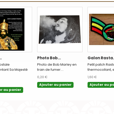
.
Photo Bob...
Galon Rasta..
ostale
Photo de Bob Marley en
Petit patch Rast
ntant Sa Majesté
train de fumer....
thermocollant, en
0,20 €
1,60 €
Ajouter au panier
Ajouter au p
er au panier