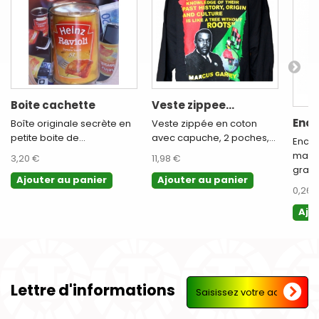
Boite cachette
Veste zippee...
Ence
Boîte originale secrète en
Veste zippée en coton
petite boite de...
avec capuche, 2 poches,...
Encen
marq
3,20 €
11,98 €
gramm
Ajouter au panier
Ajouter au panier
0,26 
Ajo
Lettre d'informations