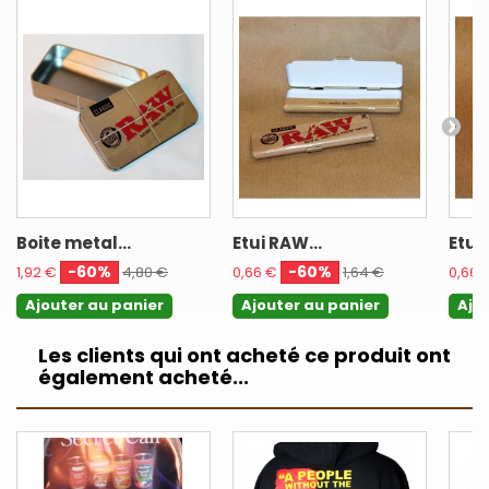
Boite metal...
Etui RAW...
Etui
-60%
-60%
1,92 €
4,80 €
0,66 €
1,64 €
0,66 
Ajouter au panier
Ajouter au panier
Ajo
Les clients qui ont acheté ce produit ont
également acheté...