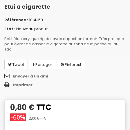
Etui a cigarette
Référence :
1014J59
État :
Nouveau produit
Petit étui acrylique rigide, avec capuchon fermoir. Très pratique
pour éviter de casser la cigarette au fond de la poche ou du
sac.
Tweet
Partager
Pinterest
Envoyer à un ami
Imprimer
0,80 €
TTC
-60%
2,00 €
TTC