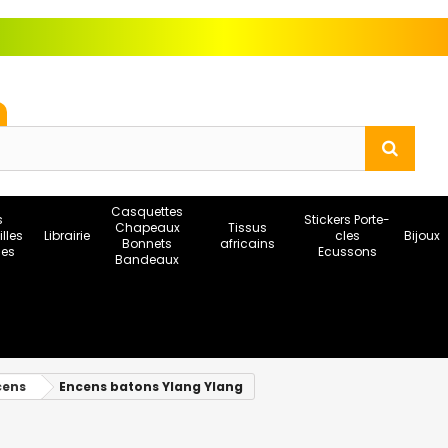
Casquettes
s
Stickers Porte-
Chapeaux
Tissus
illes
Librairie
cles
Bijoux
Bonnets
africains
ses
Ecussons
Bandeaux
cens
Encens batons Ylang Ylang