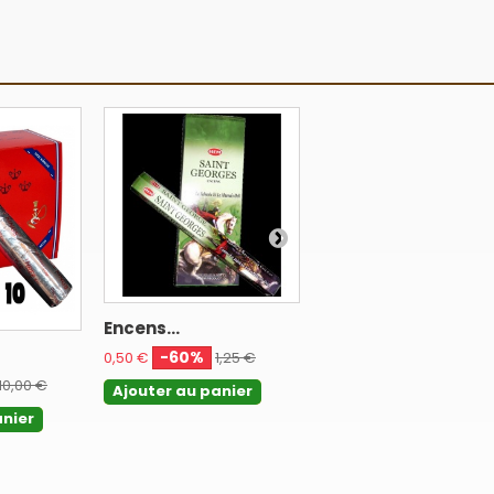
Encens...
Boîte de 6...
-60%
-60%
0,50 €
1,25 €
2,80 €
6,99 €
10,00 €
Ajouter au panier
Ajouter au panier
anier