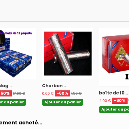
Nag...
Charbon...
boîte de 10...
-60%
-60%
17,90 €
0,60 €
1,50 €
-60%
4,00 €
er au panier
Ajouter au panier
Ajouter au p
lement acheté...