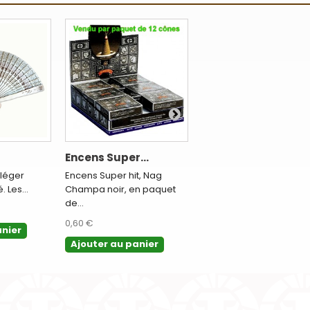
Encens Super...
Patch rasta...
 léger
Encens Super hit, Nag
Ecusson patch rasta en
 Les...
Champa noir, en paquet
drapeau de la Jamaïque.
de...
2,00 €
0,60 €
anier
Ajouter au panier
Ajouter au panier