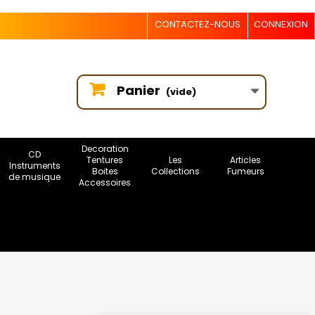
CONTACTEZ-NOUS
CONNEXION
Panier
(vide)
Decoration
CD
Tentures
Les
Articles
Instruments
Boites
Collections
Fumeurs
de musique
Accessoires