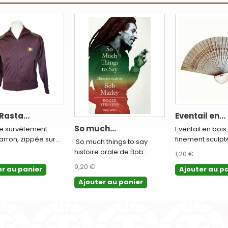
Rasta...
Eventail en...
So much...
e survêtement
Eventail en bois
rron, zippée sur...
finement sculpté.
So much things to say
histoire orale de Bob...
1,20 €
9,20 €
er au panier
Ajouter au p
Ajouter au panier