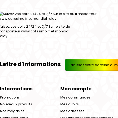
Suivez vos colis 24/24 et 7j/7 Sur le site du
transporteur www.colissimo.fr et mondial
relay
Lettre d'informations
Informations
Mon compte
Promotions
Mes commandes
Nouveaux produits
Mes avoirs
Nos magasins
Mes adresses
Contactez-nous
Mes informations personnelles