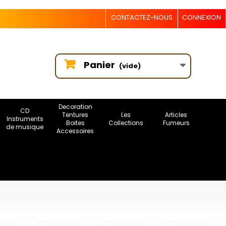
CONTACTEZ-NOUS
CONNEXION
Panier
(vide)
Decoration
CD
Tentures
Les
Articles
Instruments
Boites
Collections
Fumeurs
de musique
Accessoires