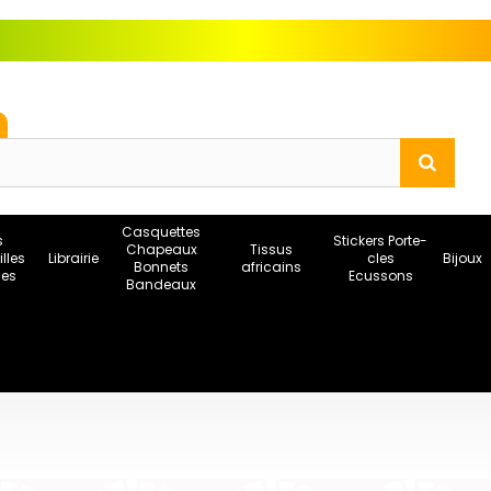
Casquettes
s
Stickers Porte-
Chapeaux
Tissus
illes
Librairie
cles
Bijoux
Bonnets
africains
ses
Ecussons
Bandeaux