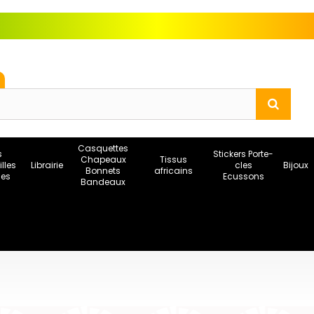
Casquettes
s
Stickers Porte-
Chapeaux
Tissus
illes
Librairie
cles
Bijoux
Bonnets
africains
ses
Ecussons
Bandeaux