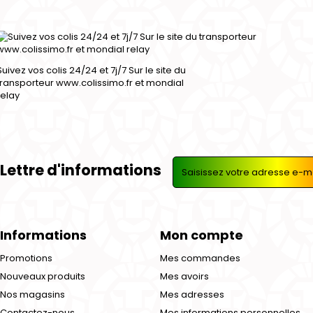
Suivez vos colis 24/24 et 7j/7 Sur le site du
transporteur www.colissimo.fr et mondial
relay
Lettre d'informations
Informations
Mon compte
Promotions
Mes commandes
Nouveaux produits
Mes avoirs
Nos magasins
Mes adresses
Contactez-nous
Mes informations personnelles