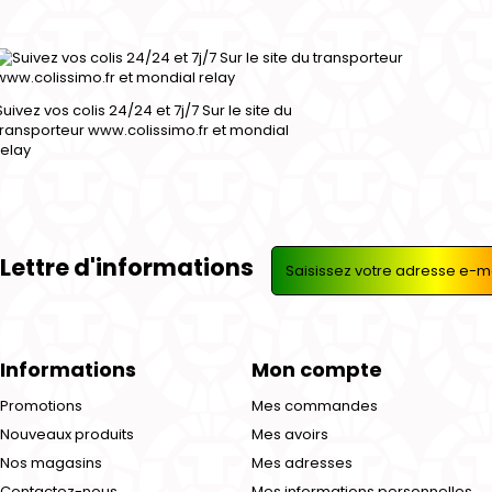
Suivez vos colis 24/24 et 7j/7 Sur le site du
transporteur www.colissimo.fr et mondial
relay
Lettre d'informations
Informations
Mon compte
Promotions
Mes commandes
Nouveaux produits
Mes avoirs
Nos magasins
Mes adresses
Contactez-nous
Mes informations personnelles