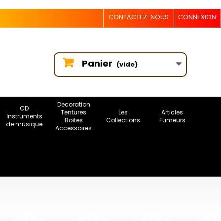
CONTACTEZ-NOUS
CONNEXION
Panier
(vide)
Decoration
CD
Tentures
Les
Articles
Instruments
Boites
Collections
Fumeurs
de musique
Accessoires