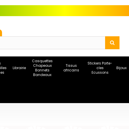
Casquettes
s
Stickers Porte-
Chapeaux
Tissus
illes
Librairie
cles
Bijoux
Bonnets
africains
ses
Ecussons
Bandeaux