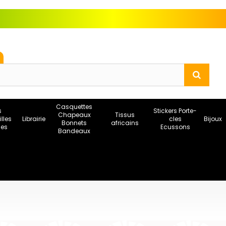
Casquettes
s
Stickers Porte-
Chapeaux
Tissus
illes
Librairie
cles
Bijoux
Bonnets
africains
ses
Ecussons
Bandeaux