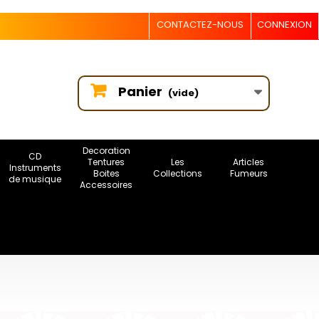
CONTACTEZ-NOUS
CONNEXION
Panier
(vide)
Decoration
CD
Tentures
Les
Articles
Instruments
Boites
Collections
Fumeurs
de musique
Accessoires