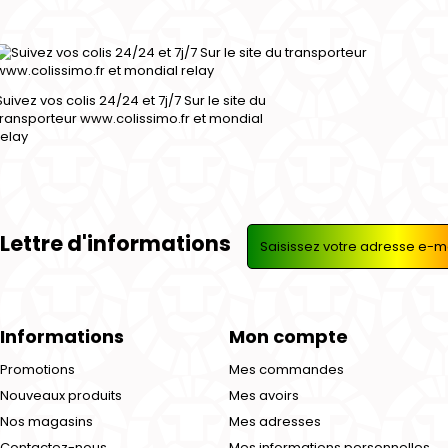
Suivez vos colis 24/24 et 7j/7 Sur le site du
transporteur www.colissimo.fr et mondial
relay
Lettre d'informations
Informations
Mon compte
Promotions
Mes commandes
Nouveaux produits
Mes avoirs
Nos magasins
Mes adresses
Contactez-nous
Mes informations personnelles