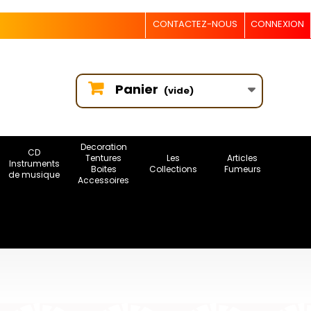
CONTACTEZ-NOUS
CONNEXION
Panier
(vide)
Decoration
CD
Tentures
Les
Articles
Instruments
Boites
Collections
Fumeurs
de musique
Accessoires