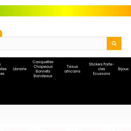
Casquettes
s
Stickers Porte-
Chapeaux
Tissus
illes
Librairie
cles
Bijoux
Bonnets
africains
ses
Ecussons
Bandeaux