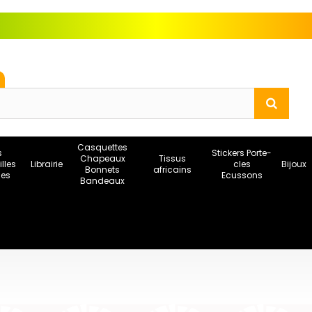
Casquettes
s
Stickers Porte-
Chapeaux
Tissus
illes
Librairie
cles
Bijoux
Bonnets
africains
ses
Ecussons
Bandeaux