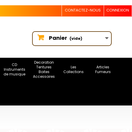
CONTACTEZ-NOUS
CONNEXION
Panier
(vide)
Decoration
CD
Tentures
Les
Articles
Instruments
Boites
Collections
Fumeurs
de musique
Accessoires