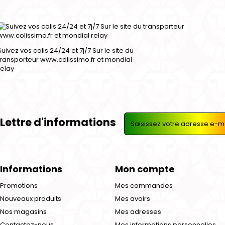
Suivez vos colis 24/24 et 7j/7 Sur le site du
transporteur www.colissimo.fr et mondial
relay
Lettre d'informations
Informations
Mon compte
Promotions
Mes commandes
Nouveaux produits
Mes avoirs
Nos magasins
Mes adresses
Contactez-nous
Mes informations personnelles