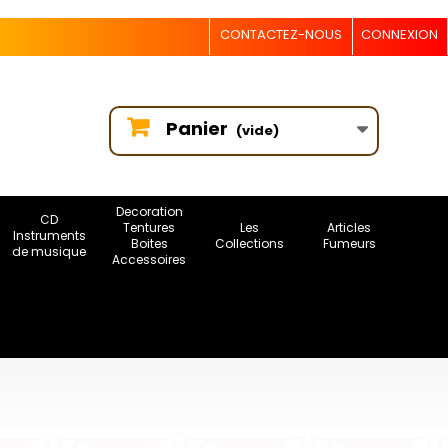
CONTACTEZ-NOUS
CONNEXION
Panier
(vide)
Decoration
CD
Tentures
Les
Articles
Instruments
Boites
Collections
Fumeurs
de musique
Accessoires