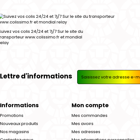
Suivez vos colis 24/24 et 7j/7 Sur le site du
transporteur www.colissimo.fr et mondial
relay
Lettre d'informations
Informations
Mon compte
Promotions
Mes commandes
Nouveaux produits
Mes avoirs
Nos magasins
Mes adresses
Contactez-nous
Mes informations personnelles