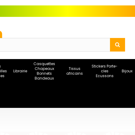
Casquettes
s
Stickers Porte-
Chapeaux
Tissus
illes
Librairie
cles
Bijoux
Bonnets
africains
ses
Ecussons
Bandeaux